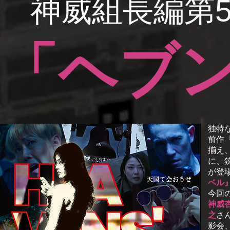
神威組長編第5
「ヘブ
独特
前作
揃え
に、
が登
ベル
今回
神威
之
さ
影会