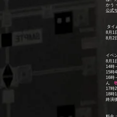
かう
公式サイ
タイ
8月
8月2
イベ
8月1
14時
15時
16
ん
17時
18時
終演
料金