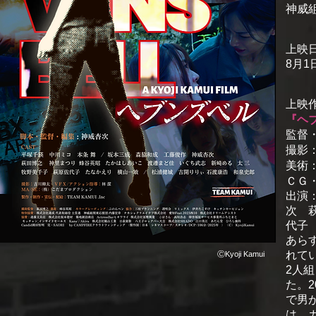
神威
上映
8月
上映
『ヘ
監督
撮影
美術
ＣＧ
出演
次 
代子
あら
れて
ⒸKyoji Kamui
2人
た。
で男
は、