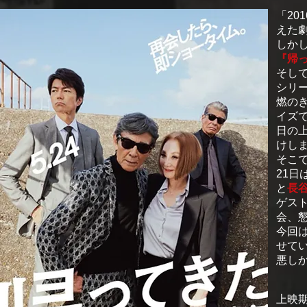
「20
えた
しかし
『帰
そして
シリ
燃の
イズで
日の
けし
そこで
21日
と
長
ゲス
会、
今回
せて
悪し
​上映