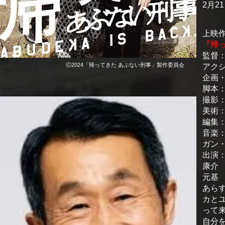
2月2
上映
『帰
監督
Ⓒ2024「帰ってきた あぶない刑事」製作委員会
アク
企画
脚本
撮影
美術
編集
音楽
ガン
出演
康
元
あら
カと
って
自分