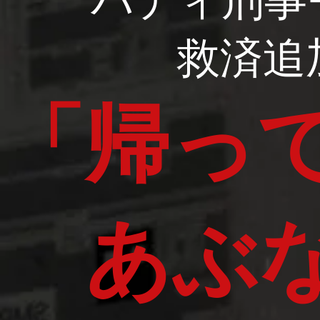
バディ刑事
救済追
「帰っ
あぶな