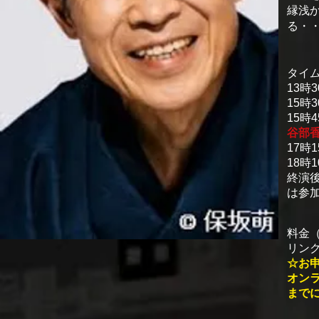
縁浅
る
・
タイ
13時
15時
15時
谷部
17時
18時
終演
は参
料金
リンク
☆お
オンラ
まで