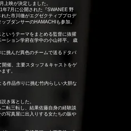
か月上映が決定しました。
21年7月に公開された『SWANEE 野
された市川徹がエグゼクティブプロデ
ップダンサーのHAMACHIも参加。
スというテーマをまとめる監督に抜擢
ーション学府在学中の小山祥平。 歳
作に挑んだ異色のチームで送るドタバ
て開催、主要スタッフ＆キャストをゲ
います。
よる作品作りに挑む竹内らしい大胆な
口説き落とした。
ら二転三転し、結果佐藤自身の経験談
その写真屋に出入りする女たちの賑や