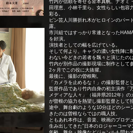
竹内が信頼を寄せる皆本真帆、ナオミ
田理恵、小林千里ら、女性らしい包容
彩る。
ピン芸人川勝折れ木がヒロインのパー
露。
市川組ではすっかり常連となったHAM
を好演。
演技者としての幅を広げている。
そして何より、キャラの濃い女性陣に
わない今どきの若者を飄々と演じたの
竹内が別作品の撮影現場に制作として
2ヶ月でこの役に大抜擢。
最後に、撮影の曽根剛。
「カメラを止めるな！」の撮影監督と
監督作品であり竹内自身の初主演作「万年
メディアな人々」（福井県2012年）
が曽根の協力を熱望し撮影監督として
途中、舞台劇のような10分ほどのシー
きたのは曽根ならではの職人技。
ともあれ本作は、音楽、映画のプロデュ
生み出してきた"日本のロジャーコーマ
年齢、舞台・映像などジャンルも問わ