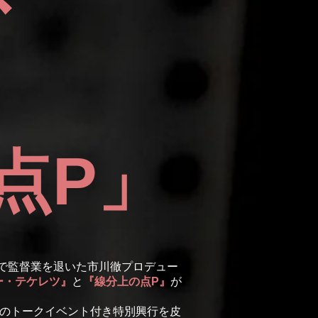
」
点P」
』で監督業を退いた市川徹プロデュー
ー・テケレツ』
と
『線分上の点P』
が
のトークイベント付き特別興行を皮