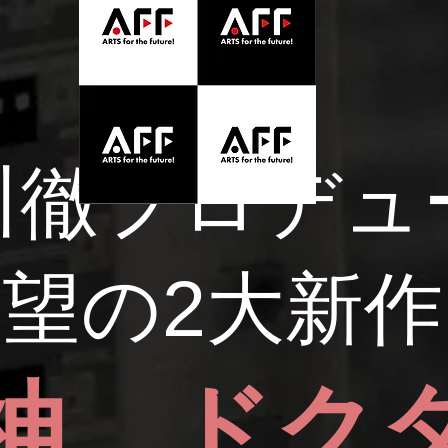
市川徹プロデュ
望の2大新作
神 ドク