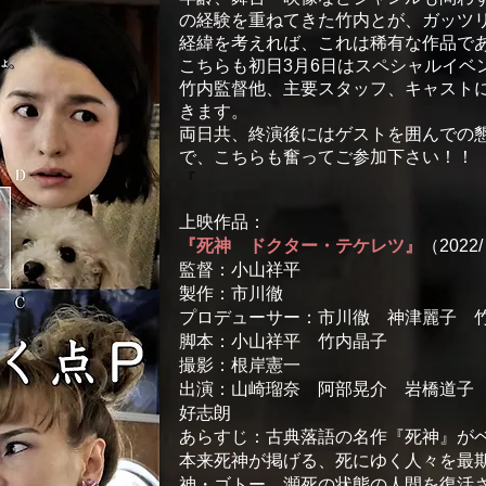
の経験を重ねてきた竹内とが、ガッツ
経緯を考えれば、これは稀有な作品で
こちらも初日3月6日はスペシャルイベ
竹内監督他、主要スタッフ、キャスト
きます。
両日共、終演後にはゲストを囲んでの
で、こちらも奮ってご参加下さい！！
『
上映作品：
『死神 ドクター・テケレツ』
（2022
監督：小山祥平
製作：市川徹
プロデューサー：市川徹 神津麗子 竹
脚本：小山祥平 竹内晶子
撮影：根岸憲一
出演：山崎瑠奈 阿部晃介 岩橋道子 
好志朗
あらすじ：古典落語の名作『死神』が
本来死神が掲げる、死にゆく人々を最
神・ゴトー。瀕死の状態の人間を復活