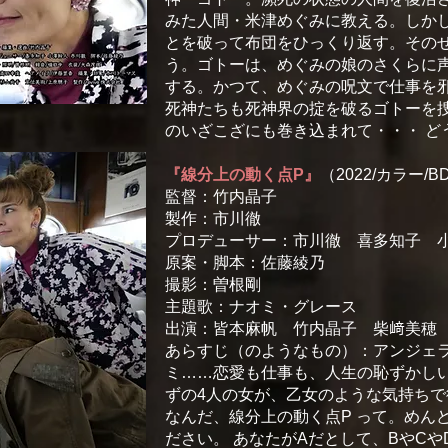
みた人間・米津めぐみに教える。しか
とを破って布団をひっくり返す。その
う。ゴトーは、めぐみの娘のさくらに
する。かつて、めぐみの呪文で仕事を
死神たちも死神界の掟を破るゴトーを
のいざこざにも巻き込まれて・・・ ど
『線分上の
動く
点P』
（2022/カラー/B
監督：竹内晶子
製作：市川徹
プロデューサー：市川徹 喜多知子 
原案・脚本：佐藤綾乃
撮影：曽根剛
主題歌：ナオミ・グレース
出演：皆本麻帆 竹内晶子 柴﨑美穂
あらすじ（のようなもの）：アンジェ
ミ……恋愛も仕事も、人生の恥ずかし
ずの4人の女が、乙女のような気持ちで
なんだ、線分上の動く点P って。めん
ださい。 あなたがAだとして、BやC