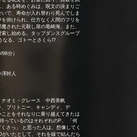
し、ある時めぐみは、呪文の決まりご
せいで、寿命が入れ替わり死んでしま
声を掛けられ、仕方なく人間のフリを
邪魔された元殺し屋の⻯崎海。また、
捜索し始める。タップダンスグループ
うなる、ゴトーとさくら!?
D/98分）
小澤幹人
 ナオミ・グレース 中西美帆
ラ、ブリトニー、キャンディ、デ
いことをそれなりに乗り越えてきたは
待っているのはそれぞれのP。 「何
どくさっ」 と思った人は、想像してく
やDがいたとして、それを線で結んだら