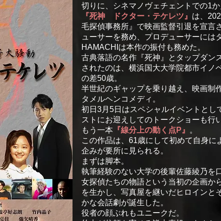
切りに、シネマノヴェチェントでの1
『死神 ドクター・テケレツ』
は、20
毛探偵事務所』で映画監督引退を宣言
ューサーを務め、プロデューサーにはタ
HAMACHIは本作の振付も務めた。
古典落語の名作『死神』とタップダン
されたのは、横浜国大大学院都市イノベ
の差50歳。
半世紀のギャップを乗り越え、映画制
タメルヘンコメディ。
初日3月5日はスペシャルイベントとし
ストにお迎えしてのトークショーも行
もう一本
『線分上の動く点P』
。
この作品は、61歳にして初めて自身に
企みが要所に見られる。
まずは脚本。
執筆経験のない大学の後輩佐藤綾乃を
女探偵たちの物語という当初の企画か
を生かし、写真屋を継いだヒロインと
かな会話劇が誕生した。
役者の顔ぶれもユニークだ。