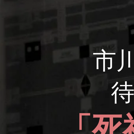
​
待
「死