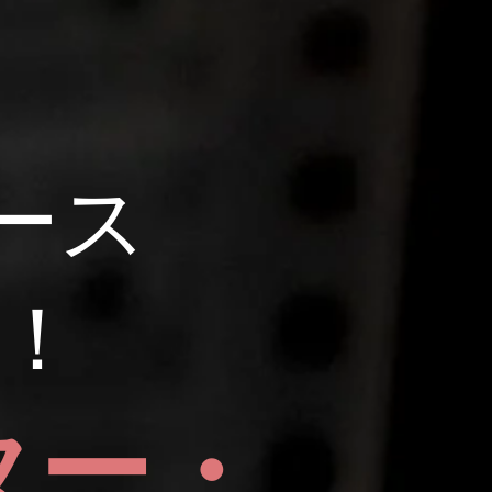
ース
！
ター・