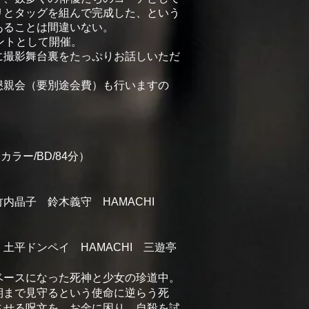
リとタッグを組んで完成した、という
あることは間違いない。
ントとして開催。
に撮影舞台裏をたっぷりお話しいただ
懇親会（要別途会費）も行いますの
/ カラー/BD/84分）
内晶子 鈴木義守 HAMACHI
土平ドンペイ HAMACHI 三遊亭
ベースになった死神と少女の珍道中。
期まで見守るという使命に逆らう死
させる呪文を、お金に困り、自殺を試