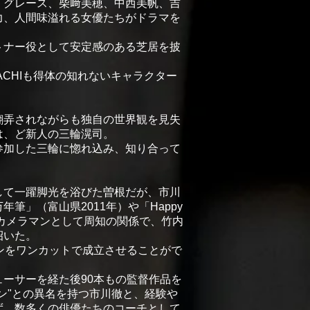
・グレース、柴﨑美穂、中西美帆、吉
力、人間味溢れる女優たちがドラマを
トナー役として安定感のある芝居を披
ACHIも得体の知れないキャラクター
翻弄されながらも独自の世界観を見失
は、ど新人の三輪滉司。
参加した三輪に惚れ込み、知り合って
して一躍脚光を浴びた曽根だが、市川
筆」（富山県2011年）や「Happy
のカメラマンとして周知の関係で、竹内
招いた。
ンをワンカットで成立させることがで
ーサーを経た後90本もの監督作品を
ン"との異名を持つ市川徹と、経験や
ず、数多くの俳優たちのコーチとして