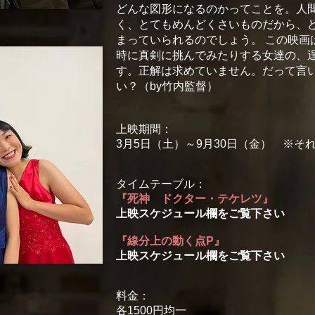
どんな図形になるのかってことを。人
く、とてもめんどくさいものだから、
まっていられるのでしょう。 この映画
時に真剣に挑んでみたりする女達の、
す。正解は求めていません。だって言
い？（by竹内監督）
上映期間：
3月5日（土）～9月30日（金） ※そ
タイムテーブル：
『
死神 ドクター・テケレツ
』
上映スケジュール欄をご覧下さい
『
線分上の動く点P
』
上映スケジュール欄をご覧下さい
料金：
各1500円均一